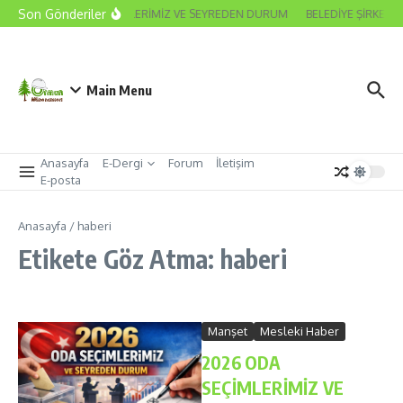
İçeriğe atla
Son Gönderiler
2026 ODA SEÇİMLERİMİZ VE SEYREDEN DURUM
BELEDİYE ŞİRKET M
Main Menu
Anasayfa
E-Dergi
Forum
İletişim
E-posta
Anasayfa
/
haberi
Etikete Göz Atma: haberi
Manşet
Mesleki Haber
2026 ODA
SEÇİMLERİMİZ VE