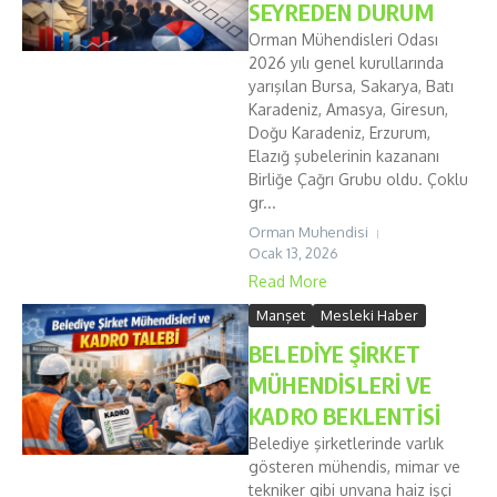
SEYREDEN DURUM
Orman Mühendisleri Odası
2026 yılı genel kurullarında
yarışılan Bursa, Sakarya, Batı
Karadeniz, Amasya, Giresun,
Doğu Karadeniz, Erzurum,
Elazığ şubelerinin kazananı
Birliğe Çağrı Grubu oldu. Çoklu
gr...
Orman Muhendisi
Ocak 13, 2026
Read More
Manşet
Mesleki Haber
BELEDİYE ŞİRKET
MÜHENDİSLERİ VE
KADRO BEKLENTİSİ
Belediye şirketlerinde varlık
gösteren mühendis, mimar ve
tekniker gibi unvana haiz işçi