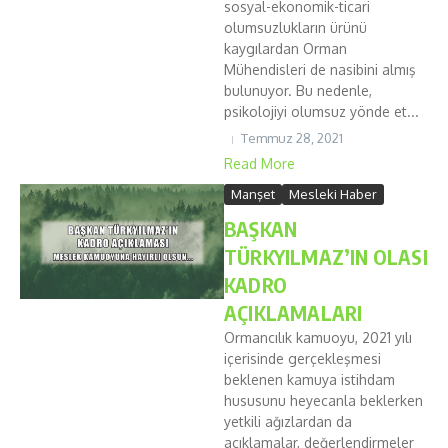
sosyal-ekonomik-ticari
olumsuzlukların ürünü
kaygılardan Orman
Mühendisleri de nasibini almış
bulunuyor. Bu nedenle,
psikolojiyi olumsuz yönde et...
Temmuz 28, 2021
Read More
Manşet
Mesleki Haber
BAŞKAN
TÜRKYILMAZ’IN OLASI
KADRO
AÇIKLAMALARI
Ormancılık kamuoyu, 2021 yılı
içerisinde gerçekleşmesi
beklenen kamuya istihdam
hususunu heyecanla beklerken
yetkili ağızlardan da
açıklamalar, değerlendirmeler