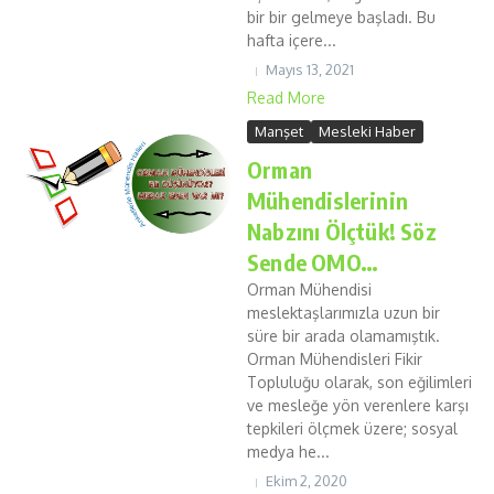
bir bir gelmeye başladı. Bu
hafta içere...
Mayıs 13, 2021
Read More
Manşet
Mesleki Haber
Orman
Mühendislerinin
Nabzını Ölçtük! Söz
Sende OMO…
Orman Mühendisi
meslektaşlarımızla uzun bir
süre bir arada olamamıştık.
Orman Mühendisleri Fikir
Topluluğu olarak, son eğilimleri
ve mesleğe yön verenlere karşı
tepkileri ölçmek üzere; sosyal
medya he...
Ekim 2, 2020