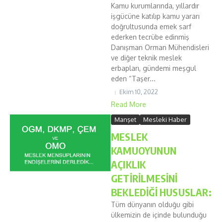
Kamu kurumlarında, yıllardır
işgücüne katılıp kamu yararı
doğrultusunda emek sarf
ederken tecrübe edinmiş
Danışman Orman Mühendisleri
ve diğer teknik meslek
erbapları, gündemi meşgul
eden “Taşer...
Ekim 10, 2022
Read More
Manşet
Mesleki Haber
MESLEK
KAMUOYUNUN
AÇIKLIK
GETİRİLMESİNİ
BEKLEDİĞİ HUSUSLAR:
Tüm dünyanın olduğu gibi
ülkemizin de içinde bulunduğu