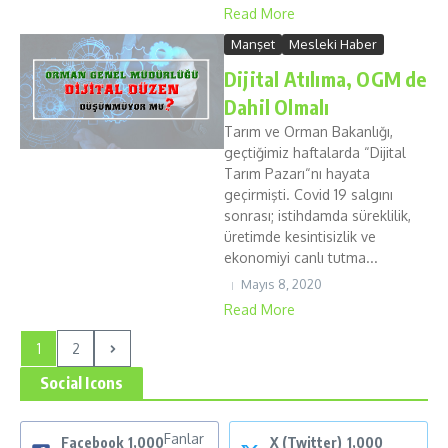
Read More
Manşet
Mesleki Haber
Dijital Atılıma, OGM de
Dahil Olmalı
Tarım ve Orman Bakanlığı,
geçtiğimiz haftalarda “Dijital
Tarım Pazarı“nı hayata
geçirmişti. Covid 19 salgını
sonrası; istihdamda süreklilik,
üretimde kesintisizlik ve
ekonomiyi canlı tutma...
Mayıs 8, 2020
Read More
1
2
Social Icons
Fanlar
Facebook
1,000
X (Twitter)
1,000