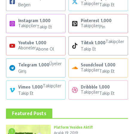
Takipçiler
Beğen
Takip Et
Instagram
1,000
Pinterest
1,000
Takipçiler
Takipçiler
Takip Et
Pin
Takipçiler
Youtube
1,000
Tiktok
1,000
Aboneler
Abone Ol
Takip Et
Üyeler
Telegram
1,000
Soundcloud
1,000
Takipçiler
Giriş
Takip Et
Takipçiler
Vimeo
1,000
Dribbble
1,000
Takipçiler
Takip Et
Takip Et
Featured Posts
Platform Yeniden Aktif!
1
Aralık 19, 2019