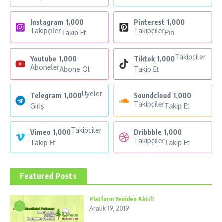
Instagram
1,000
Pinterest
1,000
Takipçiler
Takipçiler
Takip Et
Pin
Takipçiler
Youtube
1,000
Tiktok
1,000
Aboneler
Abone Ol
Takip Et
Üyeler
Telegram
1,000
Soundcloud
1,000
Takipçiler
Giriş
Takip Et
Takipçiler
Vimeo
1,000
Dribbble
1,000
Takipçiler
Takip Et
Takip Et
Featured Posts
Platform Yeniden Aktif!
1
Aralık 19, 2019