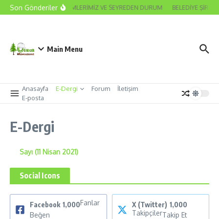
İçeriğe atla
Son Gönderiler
2026 ODA SEÇİMLERİMİZ VE SEYREDEN DURUM
BELEDİYE ŞİRKE
Main Menu
Anasayfa
E-Dergi
Forum
İletişim
E-posta
E-Dergi
Sayı (11 Nisan 2021)
Social Icons
Fanlar
Facebook
1,000
X (Twitter)
1,000
Takipçiler
Beğen
Takip Et