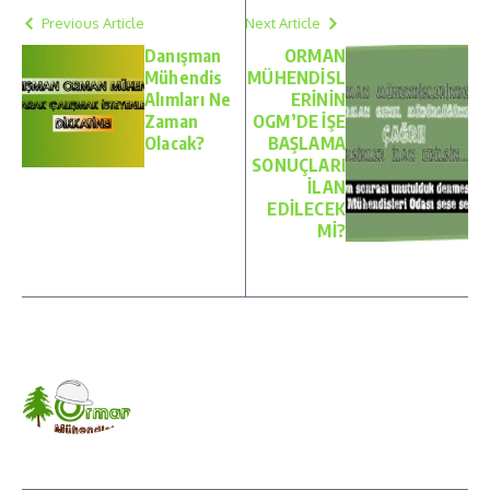
Previous Article
Next Article
Danışman
ORMAN
Mühendis
MÜHENDİSL
Alımları Ne
ERİNİN
Zaman
OGM’DE İŞE
Olacak?
BAŞLAMA
SONUÇLARI
İLAN
EDİLECEK
Mİ?