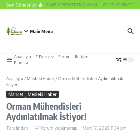
İçeriğe atla
Son Gönderiler
2026 ODA SEÇİMLERİMİZ VE SEYREDEN DURUM
BELEDİYE ŞİRKET MÜ
Main Menu
Anasayfa
E-Dergi
Forum
İletişim
E-posta
Anasayfa
/
Mesleki Haber
/
Orman Mühendisleri Aydınlatılmak
İstiyor!
Manşet
Mesleki Haber
Orman Mühendisleri
Aydınlatılmak İstiyor!
Tarafından
Yorum yapılmamış
Mart 17, 2020
11:34 pm