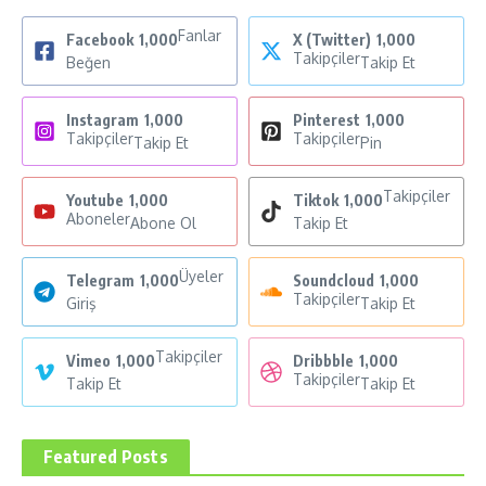
Fanlar
Facebook
1,000
X (Twitter)
1,000
Takipçiler
Beğen
Takip Et
Instagram
1,000
Pinterest
1,000
Takipçiler
Takipçiler
Takip Et
Pin
Takipçiler
Youtube
1,000
Tiktok
1,000
Aboneler
Abone Ol
Takip Et
Üyeler
Telegram
1,000
Soundcloud
1,000
Takipçiler
Giriş
Takip Et
Takipçiler
Vimeo
1,000
Dribbble
1,000
Takipçiler
Takip Et
Takip Et
Featured Posts