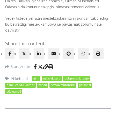
Dairesi Başkanlığınca irdelenmesini, Orman Mühendisleri
Odasının da konunun takipçisi olmasını temenni ediyoruz.
Yedek listede yer alan meslektaşlarımızın yakından takip ettiği
bu belirsizliği meslek kamuoyu ile paylaşmak zorunlu hale
gelmiştir.
Share this content:
Share Article
Etiketlendi:
alım
askerlik şartı
bölge müdürlüğü
genel ve özel şartlar
haberi
orman mühendisi
personel
sözleşmeli