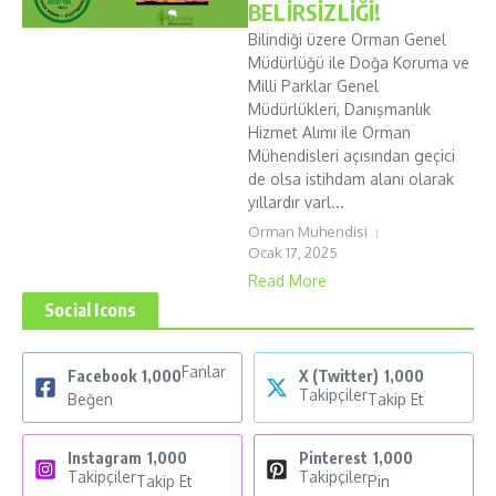
BELİRSİZLİĞİ!
Bilindiği üzere Orman Genel
Müdürlüğü ile Doğa Koruma ve
Milli Parklar Genel
Müdürlükleri, Danışmanlık
Hizmet Alımı ile Orman
Mühendisleri açısından geçici
de olsa istihdam alanı olarak
yıllardır varl...
Orman Muhendisi
Ocak 17, 2025
Read More
Social Icons
Fanlar
Facebook
1,000
X (Twitter)
1,000
Takipçiler
Beğen
Takip Et
Instagram
1,000
Pinterest
1,000
Takipçiler
Takipçiler
Takip Et
Pin