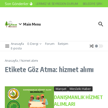
İçeriğe atla
Son Gönderiler
2026 ODA SEÇİMLERİMİZ VE SEYREDEN DURUM
BELEDİYE ŞİRKET 
Main Menu
Anasayfa
E-Dergi
Forum
İletişim
E-posta
Anasayfa
/
hizmet alımı
Etikete Göz Atma: hizmet alımı
Manşet
Mesleki Haber
DANIŞMANLIK HİZMET
ALIMLARI