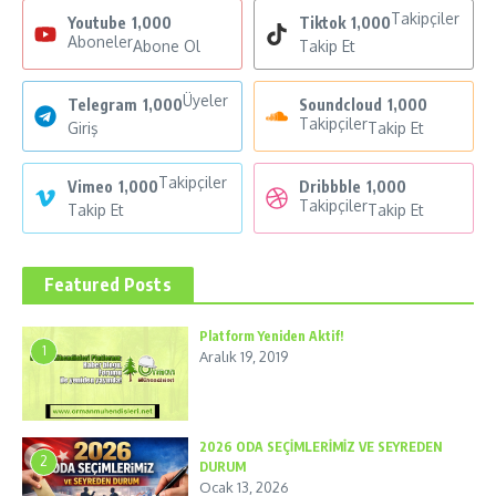
Takipçiler
Youtube
1,000
Tiktok
1,000
Aboneler
Abone Ol
Takip Et
Üyeler
Telegram
1,000
Soundcloud
1,000
Takipçiler
Giriş
Takip Et
Takipçiler
Vimeo
1,000
Dribbble
1,000
Takipçiler
Takip Et
Takip Et
Featured Posts
Platform Yeniden Aktif!
1
Aralık 19, 2019
2026 ODA SEÇİMLERİMİZ VE SEYREDEN
2
DURUM
Ocak 13, 2026