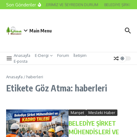
İçeriğe atla
Son Gönderiler
2026 ODA SEÇİMLERİMİZ VE SEYREDEN DURUM
BELEDİYE ŞİRKET 
Main Menu
Anasayfa
E-Dergi
Forum
İletişim
E-posta
Anasayfa
/
haberleri
Etikete Göz Atma: haberleri
Manşet
Mesleki Haber
BELEDİYE ŞİRKET
MÜHENDİSLERİ VE