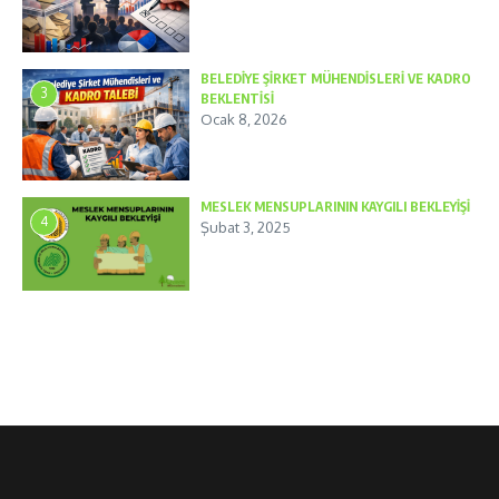
BELEDİYE ŞİRKET MÜHENDİSLERİ VE KADRO
3
BEKLENTİSİ
Ocak 8, 2026
MESLEK MENSUPLARININ KAYGILI BEKLEYİŞİ
4
Şubat 3, 2025