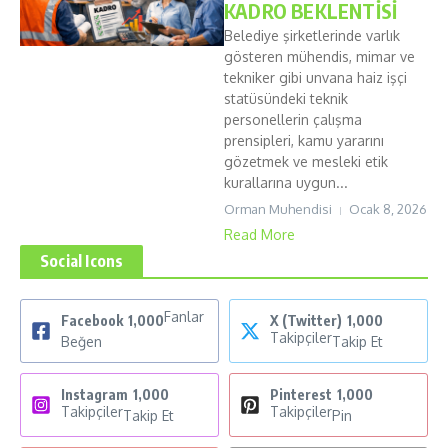
KADRO BEKLENTİSİ
Belediye şirketlerinde varlık
gösteren mühendis, mimar ve
tekniker gibi unvana haiz işçi
statüsündeki teknik
personellerin çalışma
prensipleri, kamu yararını
gözetmek ve mesleki etik
kurallarına uygun...
Orman Muhendisi
Ocak 8, 2026
Read More
Social Icons
Fanlar
Facebook
1,000
X (Twitter)
1,000
Takipçiler
Beğen
Takip Et
Instagram
1,000
Pinterest
1,000
Takipçiler
Takipçiler
Takip Et
Pin