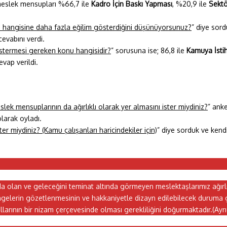
meslek mensupları %66,7 ile
Kadro İçin Baskı
Yapması
, %20,9 ile
Sektö
hangisine daha fazla eğilim gösterdiğini düşünüyorsunuz?
” diye sor
evabını verdi.
östermesi gereken konu hangisidir?
” sorusuna ise; 86,8 ile
Kamuya İsti
vap verildi.
k mensuplarının da ağırlıklı olarak yer almasını ister miydiniz?
” ank
larak oyladı.
ter miydiniz? (Kamu çalışanları haricindekiler için)
” diye sorduk ve ken
a olan ve geleceğini teminat altında görmeyen meslektaşlarımız ağırl
gelerin gözetlenmesinin ve hakkaniyetle dizayn edilebilecek duruma g
larının bir nizam çerçevesinde olması gerekliliğini doğurmaktadır.(Ayr