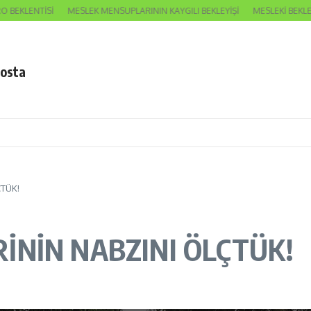
KLENTİSİ
MESLEK MENSUPLARININ KAYGILI BEKLEYİŞİ
MESLEKİ BEKLENTİL
posta
TÜK!
NİN NABZINI ÖLÇTÜK!