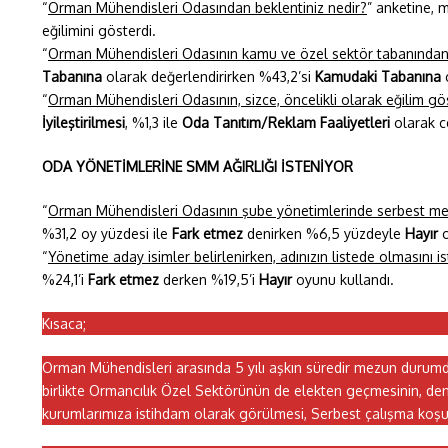
“
Orman Mühendisleri Odasından beklentiniz nedir?
” anketine, 
eğilimini gösterdi.
“
Orman Mühendisleri Odasının kamu ve özel sektör tabanından 
Tabanına
olarak değerlendirirken %43,2’si
Kamudaki Tabanına
c
“
Orman Mühendisleri Odasının, sizce, öncelikli olarak eğilim g
İyileştirilmesi
, %1,3 ile
Oda Tanıtım/Reklam Faaliyetleri
olarak ce
ODA YÖNETİMLERİNE SMM AĞIRLIĞI İSTENİYOR
“
Orman Mühendisleri Odasının şube yönetimlerinde serbest mesle
%31,2 oy yüzdesi ile
Fark etmez
denirken %6,5 yüzdeyle
Hayır
o
“
Yönetime aday isimler belirlenirken, adınızın listede olmasını is
%24,1’i
Fark etmez
derken %19,5’i
Hayır
oyunu kullandı.
Kısaca;
Orman Mühendisleri arasında 5 yılı aşkın süredir mezun durumd
birlikte Ormancılık Özel Sektörünün de elekten geçmesinin, den
kurumlarımıza istihdam olarak görülmesi, Serbest çalışma koşul