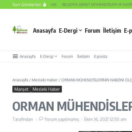
İçeriğe atla
Son Gönderiler
RİMİZ VE SEYREDEN DURUM
BELEDİYE ŞİRKET MÜHENDİSLERİ VE KADRO BE
Anasayfa
E-Dergi
Forum
İletişim
E-
Anasayfa
E-Dergi
Forum
İletişim
E-posta
Anasayfa
/
Mesleki Haber
/
ORMAN MÜHENDİSLERİNİN NABZINI ÖLÇ
Manşet
Mesleki Haber
ORMAN MÜHENDİSLERİ
Tarafından
Yorum yapılmamış
Ekim 16, 2021
12:50 am