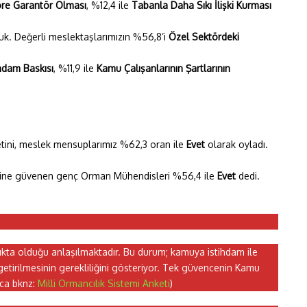
re Garantör Olması
, %12,4 ile
Tabanla Daha Sıkı İlişki
Kurması
duk. Değerli meslektaşlarımızın %56,8’i
Özel Sektördeki
hdam Baskısı
, %11,9 ile
Kamu Çalışanlarının Şartlarının
etini, meslek mensuplarımız %62,3 oran ile
Evet
olarak oyladı.
dine güvenen genç Orman Mühendisleri %56,4 ile
Evet
dedi.
ıkta olduğu anlaşılmaktadır. Bu durum; kamuya istihdam ile
etirilmesinin gerekliliğini gösteriyor. Tek güvencenin Kamu
ıca bknz:
Milli Ormancılık Sistemi Anketi
)