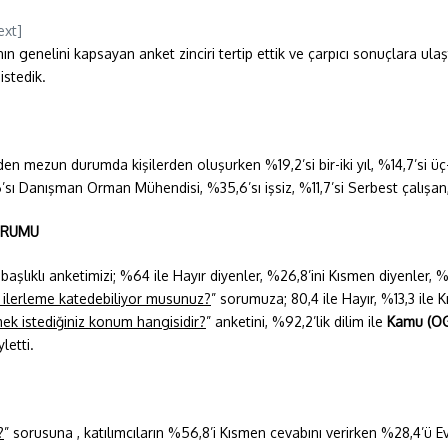
ext]
 genelini kapsayan anket zinciri tertip ettik ve çarpıcı sonuçlara ula
istedik.
mezun durumda kişilerden oluşurken %19,2’si bir-iki yıl, %14,7’si üç-dör
sı Danışman Orman Mühendisi, %35,6’sı işsiz, %11,7’si Serbest çalışan
URUMU
 başlıklı anketimizi; %64 ile Hayır diyenler, %26,8’ini Kısmen diyenler, %9
e ilerleme katedebiliyor musunuz?
” sorumuza; 80,4 ile Hayır, %13,3 ile K
ek istediğiniz konum hangisidir?
” anketini, %92,2’lik dilim ile
Kamu (OG
etti.
?
” sorusuna , katılımcıların %56,8’i Kısmen cevabını verirken %28,4’ü Eve