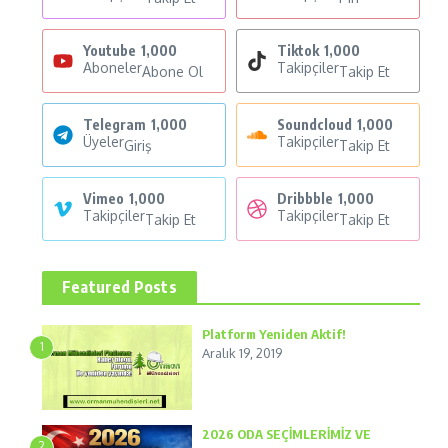
Youtube
1,000
Tiktok
1,000
Aboneler
Takipçiler
Abone Ol
Takip Et
Telegram
1,000
Soundcloud
1,000
Üyeler
Takipçiler
Giriş
Takip Et
Vimeo
1,000
Dribbble
1,000
Takipçiler
Takipçiler
Takip Et
Takip Et
Featured Posts
Platform Yeniden Aktif!
1
Aralık 19, 2019
2026 ODA SEÇİMLERİMİZ VE
2