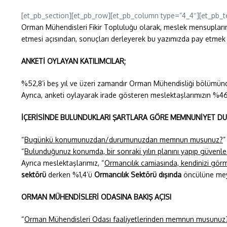
[et_pb_section][et_pb_row][et_pb_column type=”4_4″][et_pb_t
Orman Mühendisleri Fikir Topluluğu olarak, meslek mensuplarının
etmesi açısından, sonuçları derleyerek bu yazımızda pay etmek 
ANKETİ OYLAYAN KATILIMCILAR;
%52,8’i beş yıl ve üzeri zamandır Orman Mühendisliği bölümünden 
Ayrıca, anketi oylayarak irade gösteren meslektaşlarımızın %46’
İÇERİSİNDE BULUNDUKLARI ŞARTLARA GÖRE MEMNUNİYET D
“
Bugünkü konumunuzdan/durumunuzdan memnun musunuz?
”
“
Bulunduğunuz konumda, bir sonraki yılın planını yapıp güvenl
Ayrıca meslektaşlarımız, “
Ormancılık camiasında, kendinizi görm
sektörü
derken %1,4’ü
Ormancılık Sektörü dışında
öncülüne meyl
ORMAN MÜHENDİSLERİ ODASINA BAKIŞ AÇISI
“
Orman Mühendisleri Odası faaliyetlerinden memnun musunuz