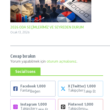
2026 ODA SEÇİMLERİMİZ VE SEYREDEN DURUM
Ocak 13, 2026
Cevap bırakın
Yorum yapabilmek için
oturum açmalısınız
.
Social Icons
Facebook
1,000
X (Twitter)
1,000
Fanlar
Takipçiler
Beğen
Takip Et
Instagram
1,000
Pinterest
1,000
Takipçiler
Takipçiler
Takip Et
Pin