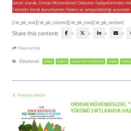
Genel olarak, Orman Mühendisleri Odasının faaliyetlerinden 
Temsilin; kendi durumlarının ifadesi ve anlaşılabilirliği açısın
[/et_pb_text][/et_pb_column][/et_pb_row][/et_pb_section]
Share this content:
Share Article
Etiketlendi:
anket
bölüm
danışman mühendis
haber
kadro
Previous Article
ORMAN MÜHENDİSLERİ, “
YÜKÜNÜ SIRTLAMAYA HAZ