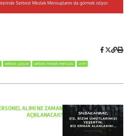
erinde Serbest Meslek Mensuplarını da görmek istiyor.
serbest çalışan
serbest meslek mensubu
smm
ERSONEL ALIMI NE ZAMAN
AÇIKLANACAK?