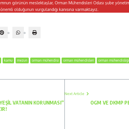
memnun görünün meslektaşlar, Orman Mühendisleri Odası şube yönetiml
dan önemli olduğunun vurgulandığı kanısına varmaktayız.
kamu
mezun
orman mühendisi
orman mühendisleri
orman mühendisliği
Next Article
YEŞİL VATANIN KORUNMASI”
OGM VE DKMP P
IR!