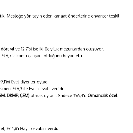
ştık. Mesleğe yön tayin eden kanaat önderlerine envanter teşkil
t yıl ve 12,7’si ise iki-üç yıllık mezunlardan oluşuyor.
, %6,7’si kamu çalışanı olduğunu beyan etti.
,1’ini Evet diyenler oyladı.
ısmen, %6,3 ile Evet cevabı verildi.
M, DKMP, ÇEM)
olarak oyladı. Sadece %6,4’ü
Ormancılık özel
t, %14,8’i Hayır cevabını verdi.