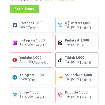
Social Icons
Facebook
1,000
X (Twitter)
1,000
Fanlar
Takipçiler
Beğen
Takip Et
Instagram
1,000
Pinterest
1,000
Takipçiler
Takipçiler
Takip Et
Pin
Youtube
1,000
Tiktok
1,000
Aboneler
Takipçiler
Abone Ol
Takip Et
Telegram
1,000
Soundcloud
1,000
Üyeler
Takipçiler
Giriş
Takip Et
Vimeo
1,000
Dribbble
1,000
Takipçiler
Takipçiler
Takip Et
Takip Et