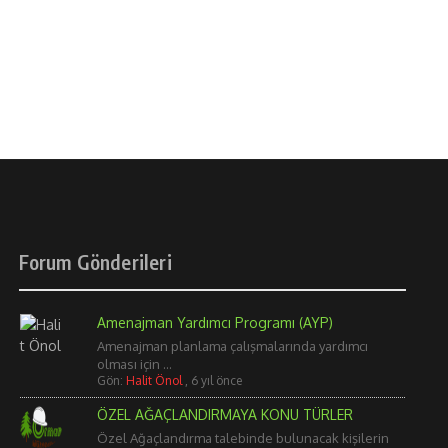
Forum Gönderileri
Amenajman Yardımcı Programı (AYP)
Amenajman planlama çalışmalarında yardımcı
olması için ...
Gön:
Halit Önol
,
6 yıl önce
ÖZEL AĞAÇLANDIRMAYA KONU TÜRLER
Özel Ağaçlandırma talebinde bulunacak kişilerin