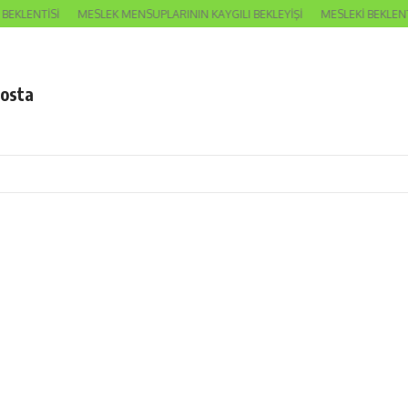
KLENTİSİ
MESLEK MENSUPLARININ KAYGILI BEKLEYİŞİ
MESLEKİ BEKLENTİ
posta