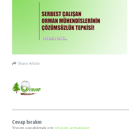
Share Article
Cevap bırakın
Yorum yapabilmek için
oturum açmalısınız
.