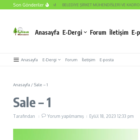
İçeriğe atla
Son Gönderiler
ERİMİZ VE SEYREDEN DURUM
BELEDİYE ŞİRKET MÜHENDİSLERİ VE KADRO BE
Anasayfa
E-Dergi
Forum
İletişim
E-
Anasayfa
E-Dergi
Forum
İletişim
E-posta
Anasayfa
/
Sale – 1
Sale – 1
Tarafından
Yorum yapılmamış
Eylül 18, 2023
12:33 pm