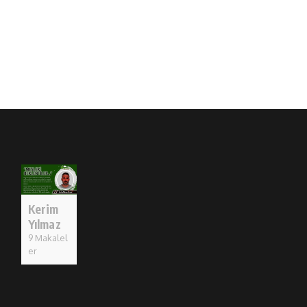
Kerim
Yılmaz
9 Makalel
er