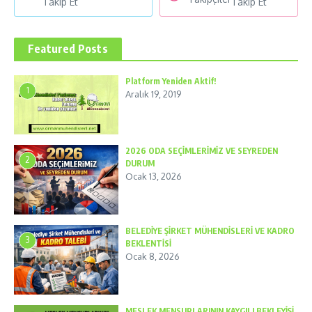
Takip Et
Takip Et
Featured Posts
Platform Yeniden Aktif!
1
Aralık 19, 2019
2026 ODA SEÇİMLERİMİZ VE SEYREDEN
2
DURUM
Ocak 13, 2026
BELEDİYE ŞİRKET MÜHENDİSLERİ VE KADRO
3
BEKLENTİSİ
Ocak 8, 2026
MESLEK MENSUPLARININ KAYGILI BEKLEYİŞİ