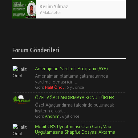
Kerim Yılmaz
9 Makaleler
Forum Gönderileri
Amenajman Yardımcı Programı (AYP)
Amenajman planlama çalışmalarında
yardımcı olması için ...
Gön:
Halit Önol
,
6 yıl önce
ÖZEL AĞAÇLANDIRMAYA KONU TÜRLER
Özel Ağaçlandırma talebinde bulunacak
kişilerin dikkat ...
Gön:
Anonim
,
6 yıl önce
Mobil CBS Uygulaması Olan CarryMap
Uygulamasına Shapfile Dosyası Aktarma