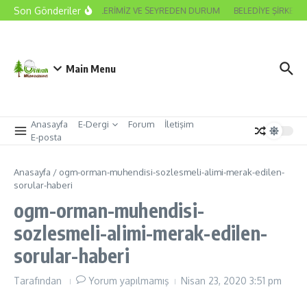
İçeriğe atla
Son Gönderiler
2026 ODA SEÇİMLERİMİZ VE SEYREDEN DURUM
BELEDİYE ŞİRKET 
Main Menu
Anasayfa
E-Dergi
Forum
İletişim
E-posta
Anasayfa
/
ogm-orman-muhendisi-sozlesmeli-alimi-merak-edilen-
sorular-haberi
ogm-orman-muhendisi-
sozlesmeli-alimi-merak-edilen-
sorular-haberi
Tarafından
Yorum yapılmamış
Nisan 23, 2020
3:51 pm