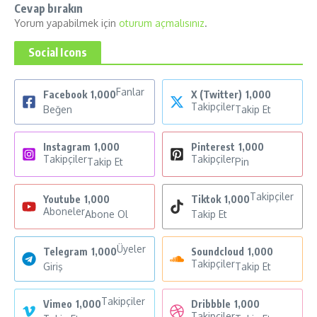
Cevap bırakın
Yorum yapabilmek için
oturum açmalısınız
.
Social Icons
Fanlar
Facebook
1,000
X (Twitter)
1,000
Takipçiler
Beğen
Takip Et
Instagram
1,000
Pinterest
1,000
Takipçiler
Takipçiler
Takip Et
Pin
Takipçiler
Youtube
1,000
Tiktok
1,000
Aboneler
Abone Ol
Takip Et
Üyeler
Telegram
1,000
Soundcloud
1,000
Takipçiler
Giriş
Takip Et
Takipçiler
Vimeo
1,000
Dribbble
1,000
Takipçiler