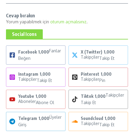
Cevap bırakın
Yorum yapabilmek için
oturum açmalısınız
.
Social Icons
Fanlar
Facebook
1,000
X (Twitter)
1,000
Takipçiler
Beğen
Takip Et
Instagram
1,000
Pinterest
1,000
Takipçiler
Takipçiler
Takip Et
Pin
Takipçiler
Youtube
1,000
Tiktok
1,000
Aboneler
Abone Ol
Takip Et
Üyeler
Telegram
1,000
Soundcloud
1,000
Takipçiler
Giriş
Takip Et