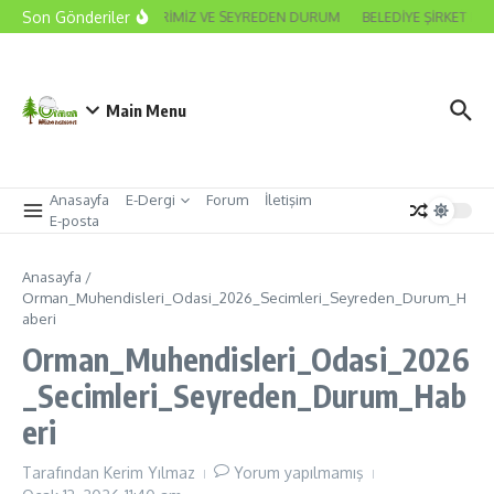
İçeriğe atla
Son Gönderiler
2026 ODA SEÇİMLERİMİZ VE SEYREDEN DURUM
BELEDİYE ŞİRKET MÜ
Main Menu
Anasayfa
E-Dergi
Forum
İletişim
E-posta
Anasayfa
/
Orman_Muhendisleri_Odasi_2026_Secimleri_Seyreden_Durum_H
aberi
Orman_Muhendisleri_Odasi_2026
_Secimleri_Seyreden_Durum_Hab
eri
Tarafından
Kerim Yılmaz
Yorum yapılmamış