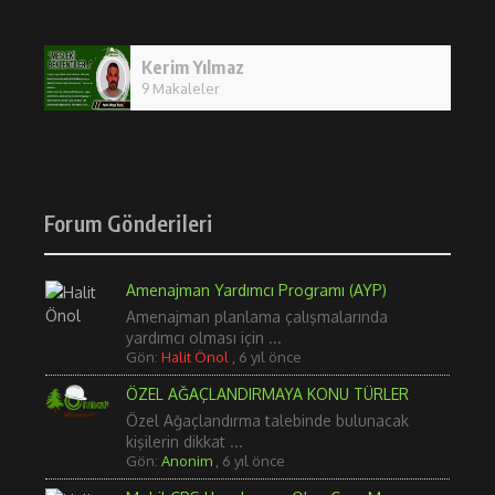
Kerim Yılmaz
9 Makaleler
Forum Gönderileri
Amenajman Yardımcı Programı (AYP)
Amenajman planlama çalışmalarında
yardımcı olması için ...
Gön:
Halit Önol
,
6 yıl önce
ÖZEL AĞAÇLANDIRMAYA KONU TÜRLER
Özel Ağaçlandırma talebinde bulunacak
kişilerin dikkat ...
Gön:
Anonim
,
6 yıl önce