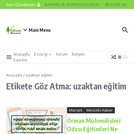
İçeriğe atla
Son Gönderiler
2026 ODA SEÇİMLERİMİZ VE SEYREDEN DURUM
BELEDİYE ŞİRKET
Main Menu
Anasayfa
E-Dergi
Forum
İletişim
E-posta
Anasayfa
/
uzaktan eğitim
Etikete Göz Atma: uzaktan eğitim
Manşet
Mesleki Haber
Orman Mühendisleri
Odası Eğitimleri Ne