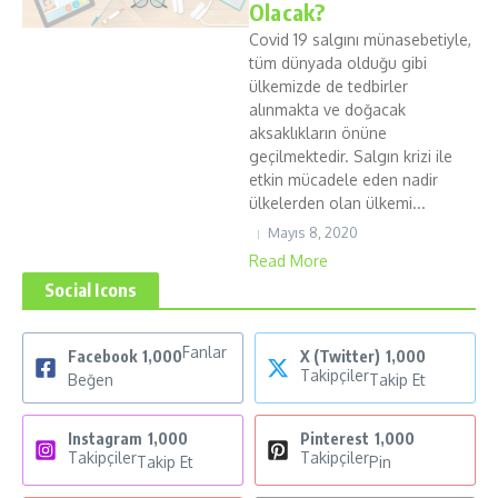
Olacak?
Covid 19 salgını münasebetiyle,
tüm dünyada olduğu gibi
ülkemizde de tedbirler
alınmakta ve doğacak
aksaklıkların önüne
geçilmektedir. Salgın krizi ile
etkin mücadele eden nadir
ülkelerden olan ülkemi...
Mayıs 8, 2020
Read More
Social Icons
Fanlar
Facebook
1,000
X (Twitter)
1,000
Takipçiler
Beğen
Takip Et
Instagram
1,000
Pinterest
1,000
Takipçiler
Takipçiler
Takip Et
Pin