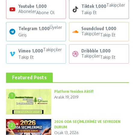
Takipçiler
Youtube
1,000
Tiktok
1,000
Aboneler
Abone Ol
Takip Et
Üyeler
Telegram
1,000
Soundcloud
1,000
Takipçiler
Giriş
Takip Et
Takipçiler
Vimeo
1,000
Dribbble
1,000
Takipçiler
Takip Et
Takip Et
Featured Posts
Platform Yeniden Aktif!
1
Aralık 19, 2019
2026 ODA SEÇİMLERİMİZ VE SEYREDEN
2
DURUM
Ocak 13, 2026