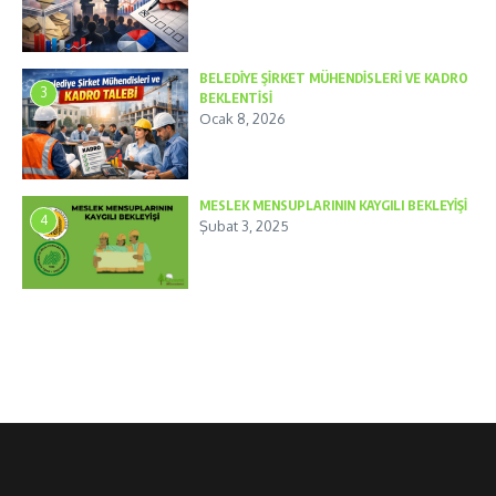
BELEDİYE ŞİRKET MÜHENDİSLERİ VE KADRO
3
BEKLENTİSİ
Ocak 8, 2026
MESLEK MENSUPLARININ KAYGILI BEKLEYİŞİ
4
Şubat 3, 2025