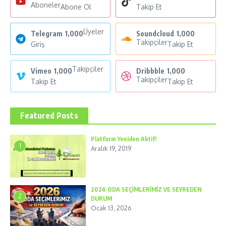
Aboneler
Abone Ol
Takip Et
Üyeler
Telegram
1,000
Soundcloud
1,000
Takipçiler
Giriş
Takip Et
Takipçiler
Vimeo
1,000
Dribbble
1,000
Takipçiler
Takip Et
Takip Et
Featured Posts
Platform Yeniden Aktif!
1
Aralık 19, 2019
2026 ODA SEÇİMLERİMİZ VE SEYREDEN
2
DURUM
Ocak 13, 2026