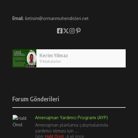
Email
: iletisim@ormanmuhendisleri.net
Kerim Yılmaz
9 Makaleler
Forum Gönderileri
Amenajman Yardımcı Programı (AYP)
Amenajman planlama çalışmalarında
yardımcı olması için ...
Gön:
Halit Önol
,
6 yıl önce