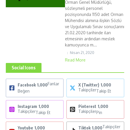
Orman Genel Müdürlüğü,
sözleşmeli personel
pozisyonunda 1150 adet Orman
Mühendisi alımına ilişkin Sözlü
ve Uygulamalı Sınav sonuçlarını
21.02.2020 tarihinde ilan
etmesinin ardından meslek
kamuoyunca m...
Nisan 21, 2020
Read More
Social Icons
Fanlar
Facebook
1,000
X (Twitter)
1,000
Takipçiler
Beğen
Takip Et
Instagram
1,000
Pinterest
1,000
Takipçiler
Takipçiler
Takip Et
Pin
Takipçiler
Youtube
1,000
Tiktok
1,000