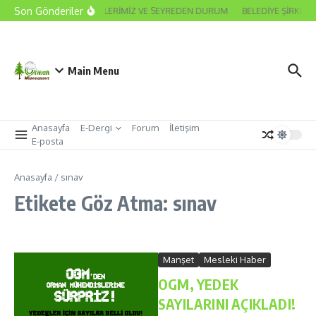
İçeriğe atla
Son Gönderiler
2026 ODA SEÇİMLERİMİZ VE SEYREDEN DURUM
BELEDİYE ŞİRKET 
Main Menu
Anasayfa
E-Dergi
Forum
İletişim
E-posta
Anasayfa
/
sınav
Etikete Göz Atma: sınav
Manşet
Mesleki Haber
OGM, YEDEK
SAYILARINI AÇIKLADI!