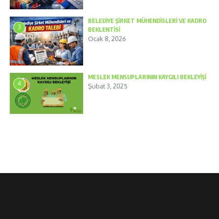
BELEDİYE ŞİRKET MÜHENDİSLERİ VE KADRO
3
BEKLENTİSİ
Ocak 8, 2026
MESLEK MENSUPLARININ KAYGILI BEKLEYİŞİ
4
Şubat 3, 2025