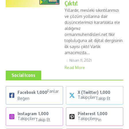
Çıktı!
Yıllardır, mesleki sıkıntılarımızı
ve çözüm yollarına dair
düşüncelerimizi kararlılıkla ele
aldığımız
ormanmuhendisleri.net fikir
topluluğuna ait dijital dergisinin
ilk sayısı çıktı! Varlık
amacımızda...
Nisan 11, 2021
Read More
Social Icons
Fanlar
Facebook
1,000
X (Twitter)
1,000
Takipçiler
Beğen
Takip Et
Instagram
1,000
Pinterest
1,000
Takipçiler
Takipçiler
Takip Et
Pin