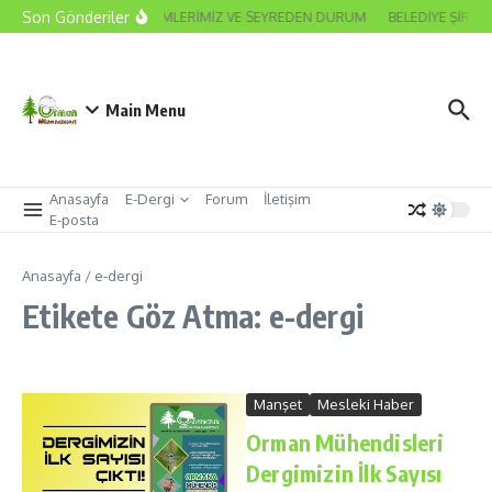
İçeriğe atla
Son Gönderiler
2026 ODA SEÇİMLERİMİZ VE SEYREDEN DURUM
BELEDİYE ŞİRKE
Main Menu
Anasayfa
E-Dergi
Forum
İletişim
E-posta
Anasayfa
/
e-dergi
Etikete Göz Atma: e-dergi
Manşet
Mesleki Haber
Orman Mühendisleri
Dergimizin İlk Sayısı