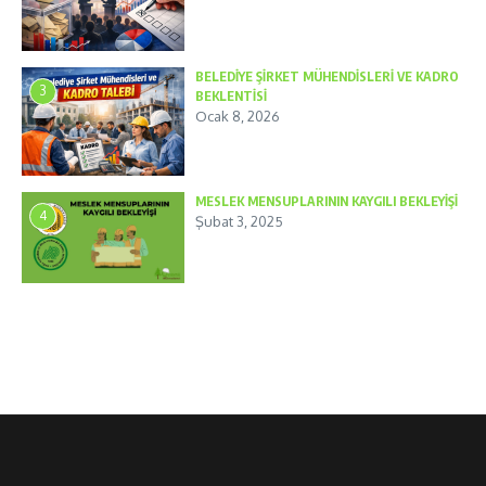
BELEDİYE ŞİRKET MÜHENDİSLERİ VE KADRO
3
BEKLENTİSİ
Ocak 8, 2026
MESLEK MENSUPLARININ KAYGILI BEKLEYİŞİ
4
Şubat 3, 2025