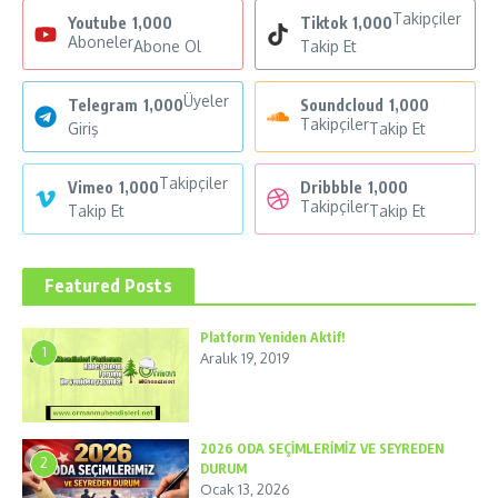
Takipçiler
Youtube
1,000
Tiktok
1,000
Aboneler
Abone Ol
Takip Et
Üyeler
Telegram
1,000
Soundcloud
1,000
Takipçiler
Giriş
Takip Et
Takipçiler
Vimeo
1,000
Dribbble
1,000
Takipçiler
Takip Et
Takip Et
Featured Posts
Platform Yeniden Aktif!
1
Aralık 19, 2019
2026 ODA SEÇİMLERİMİZ VE SEYREDEN
2
DURUM
Ocak 13, 2026