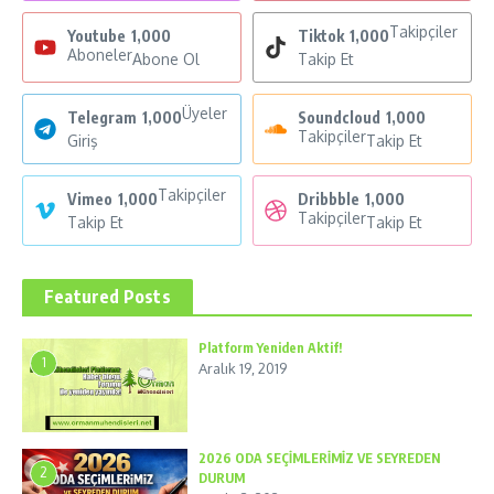
Takipçiler
Youtube
1,000
Tiktok
1,000
Aboneler
Abone Ol
Takip Et
Üyeler
Telegram
1,000
Soundcloud
1,000
Takipçiler
Giriş
Takip Et
Takipçiler
Vimeo
1,000
Dribbble
1,000
Takipçiler
Takip Et
Takip Et
Featured Posts
Platform Yeniden Aktif!
1
Aralık 19, 2019
2026 ODA SEÇİMLERİMİZ VE SEYREDEN
2
DURUM