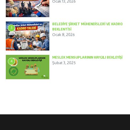
Ocak 13, 2026
BELEDİYE ŞİRKET MÜHENDİSLERİ VE KADRO
3
BEKLENTİSİ
Ocak 8, 2026
MESLEK MENSUPLARININ KAYGILI BEKLEYİŞİ
4
Şubat 3, 2025