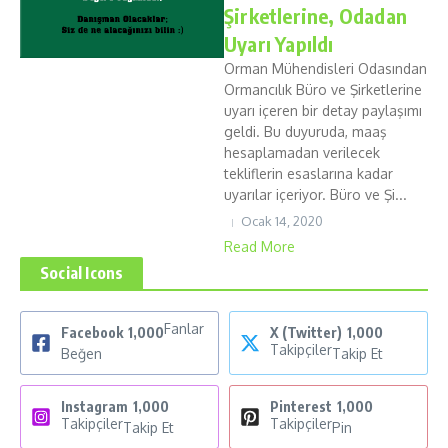
Şirketlerine, Odadan
Uyarı Yapıldı
Orman Mühendisleri Odasından
Ormancılık Büro ve Şirketlerine
uyarı içeren bir detay paylaşımı
geldi. Bu duyuruda, maaş
hesaplamadan verilecek
tekliflerin esaslarına kadar
uyarılar içeriyor. Büro ve Şi...
Ocak 14, 2020
Read More
Social Icons
Fanlar
Facebook
1,000
X (Twitter)
1,000
Takipçiler
Beğen
Takip Et
Instagram
1,000
Pinterest
1,000
Takipçiler
Takipçiler
Takip Et
Pin