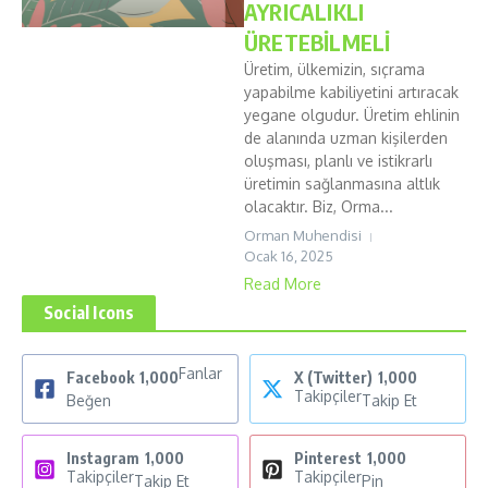
AYRICALIKLI
ÜRETEBİLMELİ
Üretim, ülkemizin, sıçrama
yapabilme kabiliyetini artıracak
yegane olgudur. Üretim ehlinin
de alanında uzman kişilerden
oluşması, planlı ve istikrarlı
üretimin sağlanmasına altlık
olacaktır. Biz, Orma...
Orman Muhendisi
Ocak 16, 2025
Read More
Social Icons
Fanlar
Facebook
1,000
X (Twitter)
1,000
Takipçiler
Beğen
Takip Et
Instagram
1,000
Pinterest
1,000
Takipçiler
Takipçiler
Takip Et
Pin