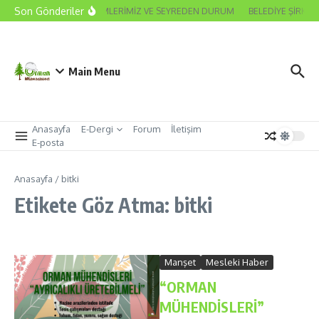
İçeriğe atla
Son Gönderiler
2026 ODA SEÇİMLERİMİZ VE SEYREDEN DURUM
BELEDİYE ŞİRKET
Main Menu
Anasayfa
E-Dergi
Forum
İletişim
E-posta
Anasayfa
/
bitki
Etikete Göz Atma: bitki
Manşet
Mesleki Haber
“ORMAN
MÜHENDİSLERİ”