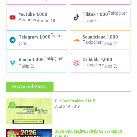
Takipçiler
Youtube
1,000
Tiktok
1,000
Aboneler
Abone Ol
Takip Et
Üyeler
Telegram
1,000
Soundcloud
1,000
Takipçiler
Giriş
Takip Et
Takipçiler
Vimeo
1,000
Dribbble
1,000
Takipçiler
Takip Et
Takip Et
Featured Posts
Platform Yeniden Aktif!
1
Aralık 19, 2019
2026 ODA SEÇİMLERİMİZ VE SEYREDEN
2
DURUM