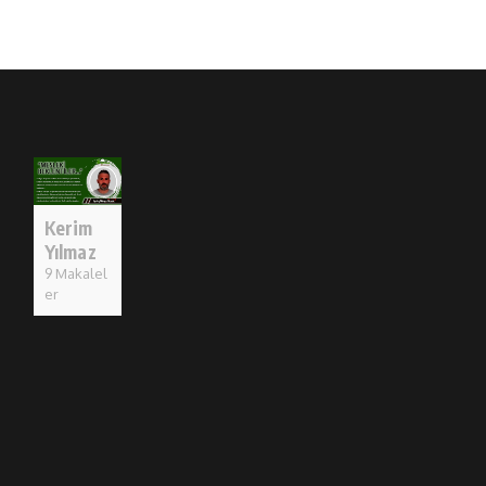
Kerim
Yılmaz
9 Makalel
er