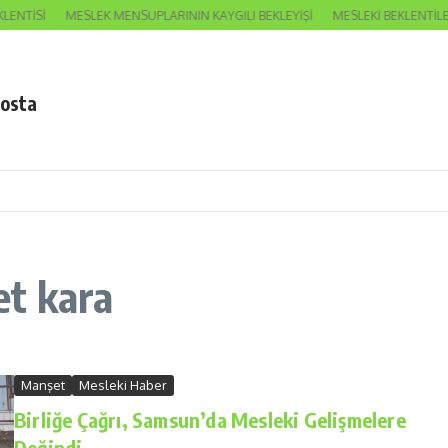
ENTİSİ
MESLEK MENSUPLARININ KAYGILI BEKLEYİŞİ
MESLEKİ BEKLENTİLE
posta
et kara
Manşet
Mesleki Haber
Birliğe Çağrı, Samsun’da Mesleki Gelişmelere
Değindi