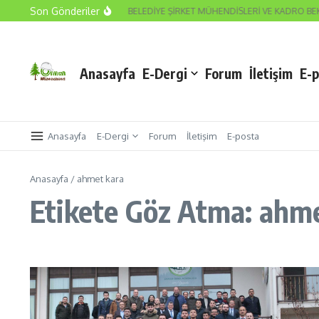
İçeriğe atla
Son Gönderiler
İMİZ VE SEYREDEN DURUM
BELEDİYE ŞİRKET MÜHENDİSLERİ VE KADRO BEKL
Anasayfa
E-Dergi
Forum
İletişim
E-
Anasayfa
E-Dergi
Forum
İletişim
E-posta
Anasayfa
/
ahmet kara
Etikete Göz Atma: ahm