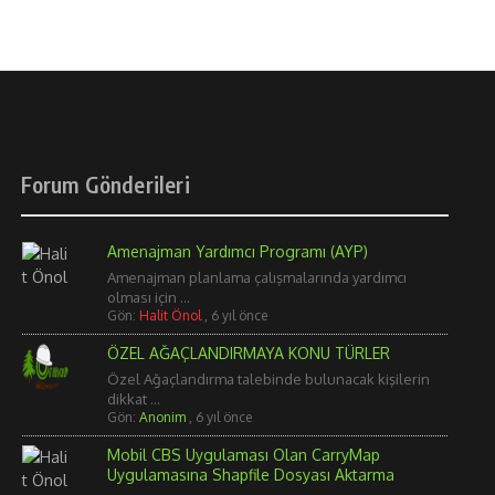
Forum Gönderileri
Amenajman Yardımcı Programı (AYP)
Amenajman planlama çalışmalarında yardımcı
olması için ...
Gön:
Halit Önol
,
6 yıl önce
ÖZEL AĞAÇLANDIRMAYA KONU TÜRLER
Özel Ağaçlandırma talebinde bulunacak kişilerin
dikkat ...
Gön:
Anonim
,
6 yıl önce
Mobil CBS Uygulaması Olan CarryMap
Uygulamasına Shapfile Dosyası Aktarma