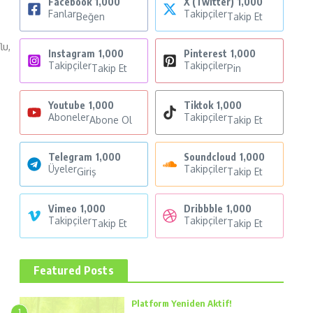
Facebook
1,000
X (Twitter)
1,000
Fanlar
Takipçiler
Beğen
Takip Et
lu,
Instagram
1,000
Pinterest
1,000
Takipçiler
Takipçiler
Takip Et
Pin
Youtube
1,000
Tiktok
1,000
Aboneler
Takipçiler
Abone Ol
Takip Et
Telegram
1,000
Soundcloud
1,000
Üyeler
Takipçiler
Giriş
Takip Et
Vimeo
1,000
Dribbble
1,000
Takipçiler
Takipçiler
Takip Et
Takip Et
Featured Posts
Platform Yeniden Aktif!
1