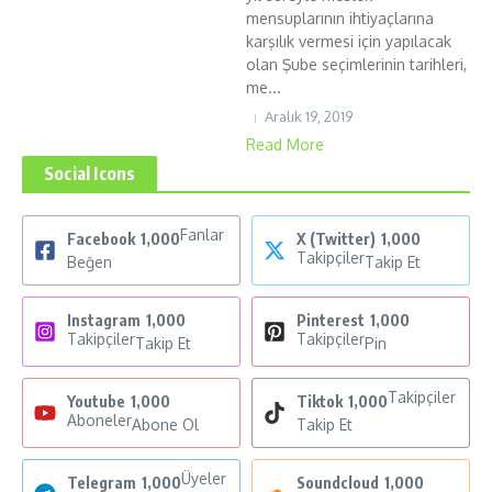
mensuplarının ihtiyaçlarına
karşılık vermesi için yapılacak
olan Şube seçimlerinin tarihleri,
me...
Aralık 19, 2019
Read More
Social Icons
Fanlar
Facebook
1,000
X (Twitter)
1,000
Takipçiler
Beğen
Takip Et
Instagram
1,000
Pinterest
1,000
Takipçiler
Takipçiler
Takip Et
Pin
Takipçiler
Youtube
1,000
Tiktok
1,000
Aboneler
Abone Ol
Takip Et
Üyeler
Telegram
1,000
Soundcloud
1,000