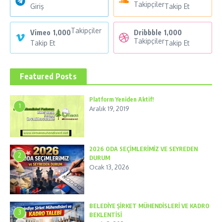
Takipçiler
Giriş
Takip Et
Takipçiler
Vimeo
1,000
Dribbble
1,000
Takipçiler
Takip Et
Takip Et
Featured Posts
Platform Yeniden Aktif!
1
Aralık 19, 2019
2026 ODA SEÇİMLERİMİZ VE SEYREDEN
2
DURUM
Ocak 13, 2026
BELEDİYE ŞİRKET MÜHENDİSLERİ VE KADRO
3
BEKLENTİSİ