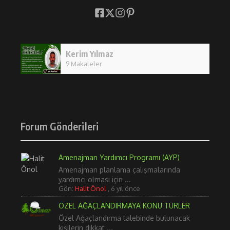
Kerim Yılmaz
9 Makaleler
Forum Gönderileri
Amenajman Yardımcı Programı (AYP)
Amenajman planlama çalışmalarında
yardımcı olması için ...
Gön:
Halit Önol
,
6 yıl önce
ÖZEL AĞAÇLANDIRMAYA KONU TÜRLER
Özel Ağaçlandırma talebinde bulunacak
kişilerin dikkat ...