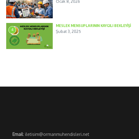
Ocak 8, 2026
MESLEK MENSUPLARININ KAYGILI BEKLEYİŞİ
4
Şubat 3, 2025
Email
: iletisim@ormanmuhendisleri.net