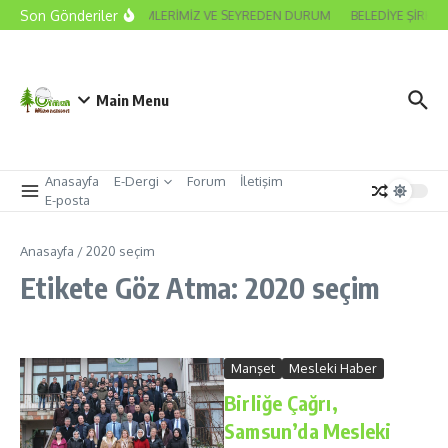
İçeriğe atla
Son Gönderiler
2026 ODA SEÇİMLERİMİZ VE SEYREDEN DURUM
BELEDİYE ŞİRKET
Main Menu
Anasayfa
E-Dergi
Forum
İletişim
E-posta
Anasayfa
/
2020 seçim
Etikete Göz Atma: 2020 seçim
Manşet
Mesleki Haber
Birliğe Çağrı,
Samsun’da Mesleki