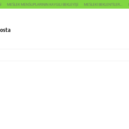
MESLEK MENSUPLARININ KAYGILI BEKLEYİŞİ
MESLEKİ BEKLENTİLER…
DA
posta