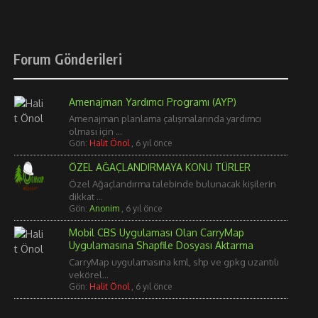
Forum Gönderileri
Amenajman Yardımcı Programı (AYP)
Amenajman planlama çalışmalarında yardımcı
olması için ...
Gön:
Halit Önol
,
6 yıl önce
ÖZEL AĞAÇLANDIRMAYA KONU TÜRLER
Özel Ağaçlandırma talebinde bulunacak kişilerin
dikkat ...
Gön:
Anonim
,
6 yıl önce
Mobil CBS Uygulaması Olan CarryMap
Uygulamasına Shapfile Dosyası Aktarma
CarryMap uygulamasına kml, shp ve gpkg uzantılı
vekörel...
Gön:
Halit Önol
,
6 yıl önce