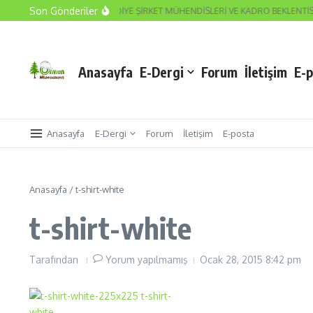
İçeriğe atla
Son Gönderiler
E SEYREDEN DURUM
BELEDİYE ŞİRKET MÜHENDİSLERİ VE KADRO BEKLENTİSİ
Anasayfa
E-Dergi
Forum
İletişim
E-
Anasayfa
E-Dergi
Forum
İletişim
E-posta
Anasayfa
/
t-shirt-white
t-shirt-white
Tarafından
Yorum yapılmamış
Ocak 28, 2015
8:42 pm