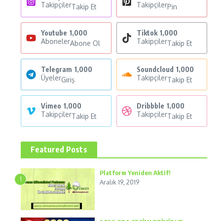
Takipçiler
Takipçiler
Takip Et
Pin
Youtube
1,000
Tiktok
1,000
Aboneler
Takipçiler
Abone Ol
Takip Et
Telegram
1,000
Soundcloud
1,000
Üyeler
Takipçiler
Giriş
Takip Et
Vimeo
1,000
Dribbble
1,000
Takipçiler
Takipçiler
Takip Et
Takip Et
Featured Posts
Platform Yeniden Aktif!
1
Aralık 19, 2019