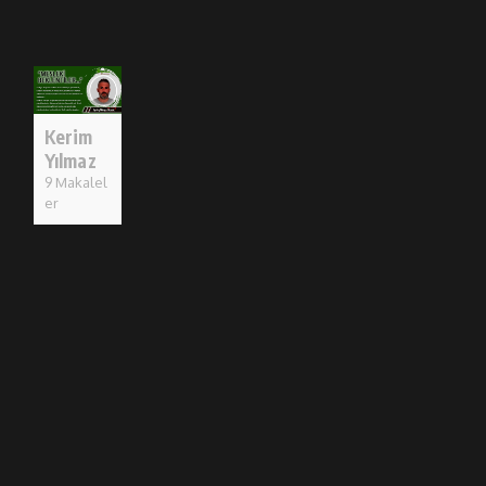
Kerim
Yılmaz
9 Makalel
er